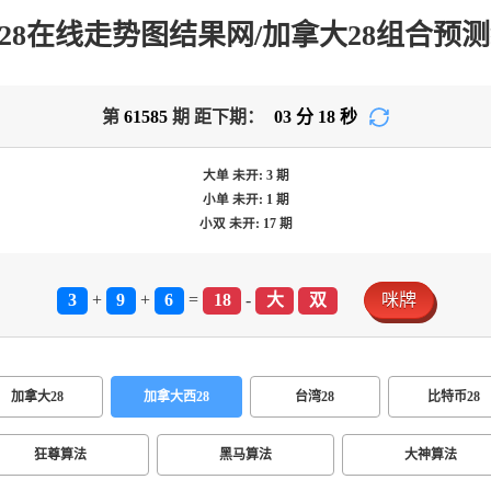
第
61585
期 距下期：
03
分
18
秒
大单
未开:
3
期
小单
未开:
1
期
小双
未开:
17
期
3
+
9
+
6
=
18
-
大
双
咪牌
加拿大28
加拿大西28
台湾28
比特币28
狂尊算法
黑马算法
大神算法