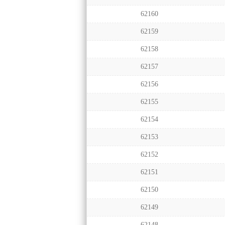
62160
62159
62158
62157
62156
62155
62154
62153
62152
62151
62150
62149
62148