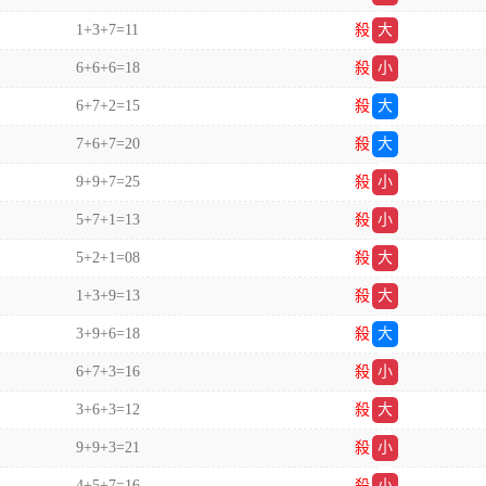
单
1+3+7=11
殺
大
双
6+6+6=18
殺
小
双
6+7+2=15
殺
大
单
7+6+7=20
殺
大
双
9+9+7=25
殺
小
单
5+7+1=13
殺
小
双
5+2+1=08
殺
大
单
1+3+9=13
殺
大
单
3+9+6=18
殺
大
双
6+7+3=16
殺
小
单
3+6+3=12
殺
大
单
9+9+3=21
殺
小
双
4+5+7=16
殺
小