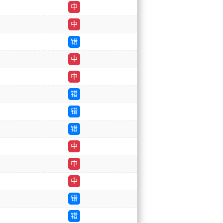
中
中
错
中
中
错
错
错
中
中
中
错
错