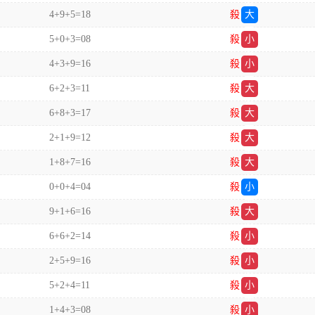
单
4+9+5=18
殺
大
双
5+0+3=08
殺
小
单
4+3+9=16
殺
小
双
6+2+3=11
殺
大
单
6+8+3=17
殺
大
双
2+1+9=12
殺
大
双
1+8+7=16
殺
大
单
0+0+4=04
殺
小
双
9+1+6=16
殺
大
单
6+6+2=14
殺
小
单
2+5+9=16
殺
小
单
5+2+4=11
殺
小
双
1+4+3=08
殺
小