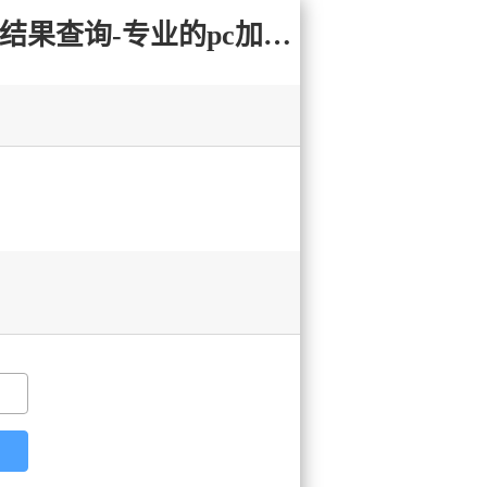
牢记:28Yc.COM 加拿大28在线走势图结果网/加拿大28组合预测结果查询-专业的pc加拿大预测网站