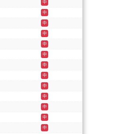
中
中
中
中
中
中
中
中
中
中
中
中
中