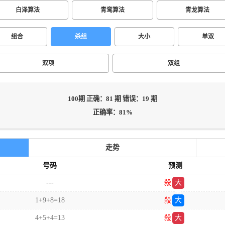
白泽算法
青鸾算法
青龙算法
组合
杀组
大小
单双
双项
双组
100期 正确：81 期 错误：19 期
正确率：81%
走势
号码
预测
---
殺
大
双
1+9+8=18
殺
大
双
4+5+4=13
殺
大