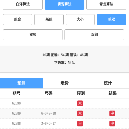
白泽算法
青鸾算法
青龙算法
组合
杀组
大小
单双
双项
双组
100期 正确：54 期 错误：46 期
正确率：54%
预测
走势
统计
期号
号码
预测
结果
62390
---
双
---
62389
6+3+9=18
双
中
62388
3+8+6=17
单
中