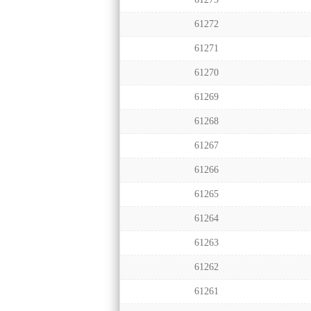
61272
61271
61270
61269
61268
61267
61266
61265
61264
61263
61262
61261