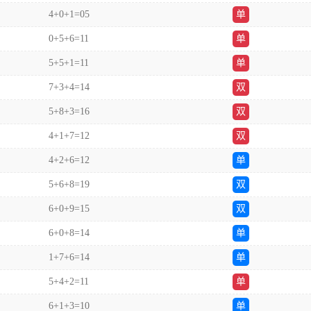
4+0+1=05
单
0+5+6=11
单
5+5+1=11
单
7+3+4=14
双
5+8+3=16
双
4+1+7=12
双
4+2+6=12
单
5+6+8=19
双
6+0+9=15
双
6+0+8=14
单
1+7+6=14
单
5+4+2=11
单
6+1+3=10
单