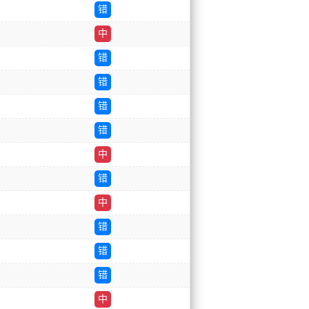
错
中
错
错
错
错
中
错
中
错
错
错
中