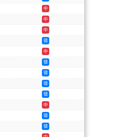
中
中
中
错
中
错
错
错
错
中
错
错
中