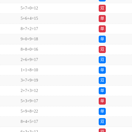
5+7+0=12
双
5+6+4=15
单
8+7+2=17
单
9+0+9=18
单
8+8+0=16
双
2+6+9=17
双
1+1+8=10
单
3+7+9=19
双
2+7+3=12
单
5+3+9=17
单
5+9+8=22
单
8+4+5=17
双
6+3+3=12
双