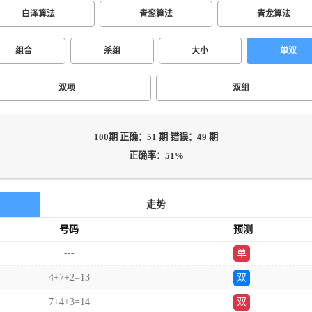
白泽算法
青鸾算法
青龙算法
组合
杀组
大小
单双
双项
双组
100期 正确：51 期 错误：49 期
正确率：51%
走势
号码
预测
---
单
4+7+2=13
双
7+4+3=14
双