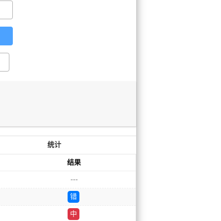
统计
结果
---
错
中