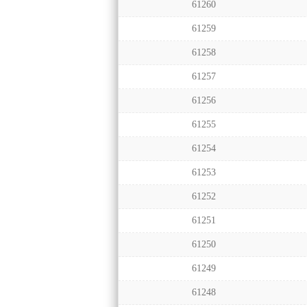
61260
61259
61258
61257
61256
61255
61254
61253
61252
61251
61250
61249
61248