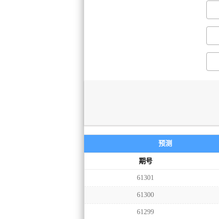
预测
期号
61301
61300
61299