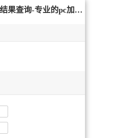
牢记:28Yc.COM 加拿大28在线走势图结果网/加拿大28组合预测结果查询-专业的pc加拿大预测网站