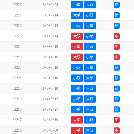
62228
8+6+9=23
小单
大双
错
62227
7+0+7=14
大单
小双
错
62226
6+5+2=13
小双
大单
错
62225
8+1+5=14
大双
小单
中
62224
8+8+3=19
大单
小双
中
62223
9+6+1=16
大双
小单
中
62222
6+2+8=16
小双
大单
错
62221
5+8+3=16
小双
大单
错
62220
1+9+0=10
小单
大双
错
62219
2+4+6=12
小单
大双
错
62218
9+9+9=27
小单
大双
错
62217
8+3+8=19
大单
小双
中
62216
6+3+0=09
小单
大双
中