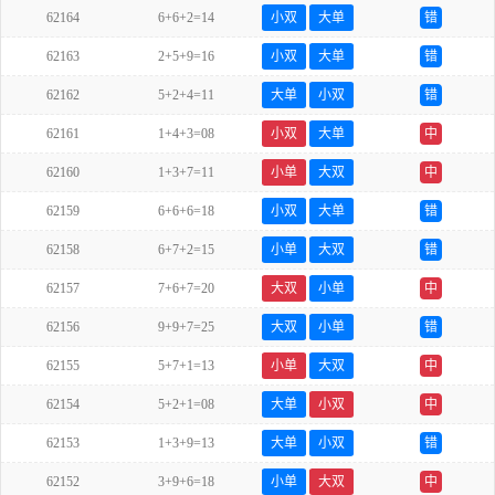
62164
6+6+2=14
小双
大单
错
62163
2+5+9=16
小双
大单
错
62162
5+2+4=11
大单
小双
错
62161
1+4+3=08
小双
大单
中
62160
1+3+7=11
小单
大双
中
62159
6+6+6=18
小双
大单
错
62158
6+7+2=15
小单
大双
错
62157
7+6+7=20
大双
小单
中
62156
9+9+7=25
大双
小单
错
62155
5+7+1=13
小单
大双
中
62154
5+2+1=08
大单
小双
中
62153
1+3+9=13
大单
小双
错
62152
3+9+6=18
小单
大双
中