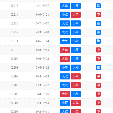
62215
1+1+5=07
大单
小双
错
62214
6+9+6=21
小双
大单
中
62213
5+7+5=17
大双
小单
错
62212
4+3+3=10
大双
小单
错
62211
6+6+2=14
大单
小双
错
62210
0+8+7=15
大单
小双
中
62209
9+9+5=23
大单
小双
中
62208
3+6+3=12
小单
大双
错
62207
6+4+3=13
大双
小单
中
62206
1+3+3=07
大双
小单
中
62205
3+4+9=16
大双
小单
中
62204
3+4+8=15
小双
大单
中
62203
0+3+8=11
大双
小单
中