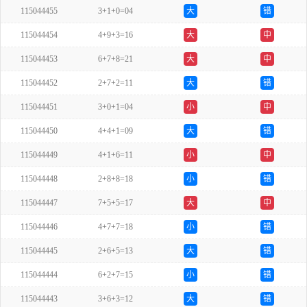
115044455
3+1+0=04
大
错
115044454
4+9+3=16
大
中
115044453
6+7+8=21
大
中
115044452
2+7+2=11
大
错
115044451
3+0+1=04
小
中
115044450
4+4+1=09
大
错
115044449
4+1+6=11
小
中
115044448
2+8+8=18
小
错
115044447
7+5+5=17
大
中
115044446
4+7+7=18
小
错
115044445
2+6+5=13
大
错
115044444
6+2+7=15
小
错
115044443
3+6+3=12
大
错