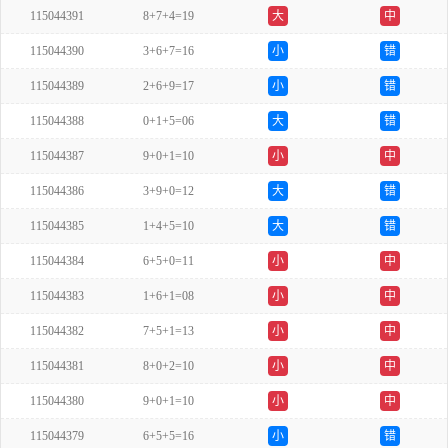
115044391
8+7+4=19
大
中
115044390
3+6+7=16
小
错
115044389
2+6+9=17
小
错
115044388
0+1+5=06
大
错
115044387
9+0+1=10
小
中
115044386
3+9+0=12
大
错
115044385
1+4+5=10
大
错
115044384
6+5+0=11
小
中
115044383
1+6+1=08
小
中
115044382
7+5+1=13
小
中
115044381
8+0+2=10
小
中
115044380
9+0+1=10
小
中
115044379
6+5+5=16
小
错