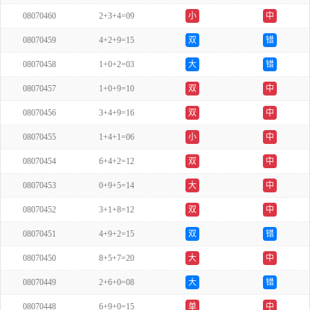
08070460
2+3+4=09
小
中
08070459
4+2+9=15
双
错
08070458
1+0+2=03
大
错
08070457
1+0+9=10
双
中
08070456
3+4+9=16
双
中
08070455
1+4+1=06
小
中
08070454
6+4+2=12
双
中
08070453
0+9+5=14
大
中
08070452
3+1+8=12
双
中
08070451
4+9+2=15
双
错
08070450
8+5+7=20
大
中
08070449
2+6+0=08
大
错
08070448
6+9+0=15
单
中