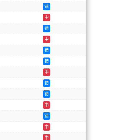
错
中
错
中
错
错
中
错
错
中
错
中
中