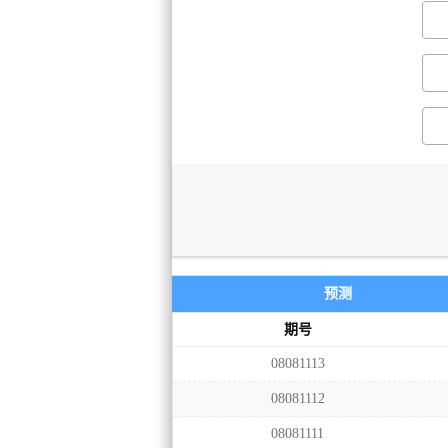
预测
期号
08081113
08081112
08081111