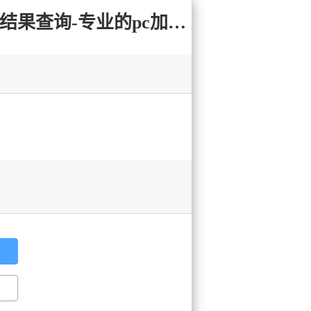
牢记:28Yc.COM 加拿大28在线走势图结果网/加拿大28组合预测结果查询-专业的pc加拿大预测网站