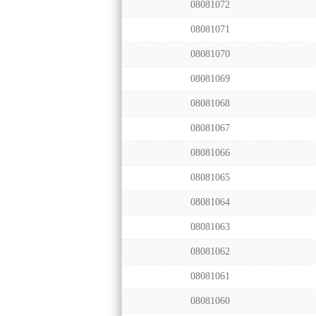
08081072
08081071
08081070
08081069
08081068
08081067
08081066
08081065
08081064
08081063
08081062
08081061
08081060