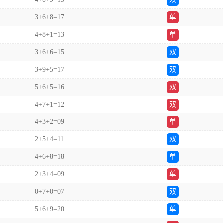
3+6+8=17
单
4+8+1=13
单
3+6+6=15
双
3+9+5=17
双
5+6+5=16
双
4+7+1=12
双
4+3+2=09
单
2+5+4=11
双
4+6+8=18
单
2+3+4=09
单
0+7+0=07
双
5+6+9=20
单