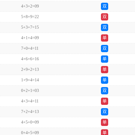
4+3+2=09
双
5+8+9=22
双
5+3+7=15
双
4+1+4=09
单
7+0+4=11
双
4+6+6=16
单
2+9+2=13
单
1+9+4=14
单
0+2+1=03
双
4+3+4=11
单
7+2+4=13
双
4+5+0=09
单
0+4+5=09
单