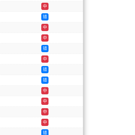
中
错
中
中
错
中
错
错
中
中
中
中
错