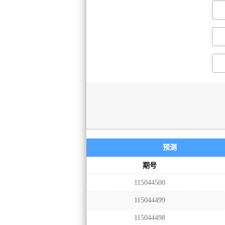
预测
期号
115044500
115044499
115044498