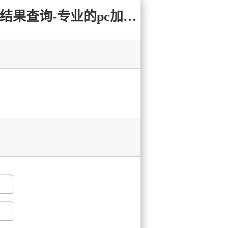
牢记:28Yc.COM 加拿大28在线走势图结果网/加拿大28组合预测结果查询-专业的pc加拿大预测网站