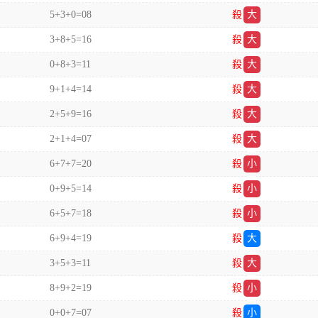
单
5+3+0=08
殺
大
双
3+8+5=16
殺
大
单
0+8+3=11
殺
大
单
9+1+4=14
殺
大
单
2+5+9=16
殺
大
单
2+1+4=07
殺
大
双
6+7+7=20
殺
小
双
0+9+5=14
殺
小
双
6+5+7=18
殺
小
双
6+9+4=19
殺
大
单
3+5+3=11
殺
大
双
8+9+2=19
殺
小
双
0+0+7=07
殺
小