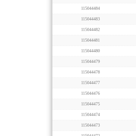
115044484
115044483
115044482
115044481
115044480
115044479
115044478
115044477
115044476
115044475
115044474
115044473
115044472