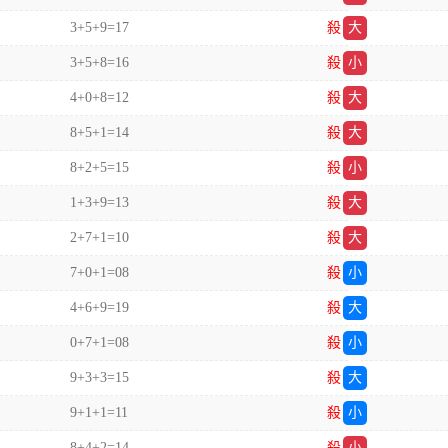
双
3+5+9=17
殺
大
双
3+5+8=16
殺
小
单
4+0+8=12
殺
大
单
8+5+1=14
殺
大
单
8+2+5=15
殺
小
双
1+3+9=13
殺
大
双
2+7+1=10
殺
大
单
7+0+1=08
殺
小
双
4+6+9=19
殺
大
单
0+7+1=08
殺
小
双
9+3+3=15
殺
大
单
9+1+1=11
殺
小
单
8+4+2=14
殺
小