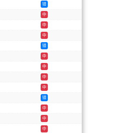
错
中
中
中
错
中
中
中
中
错
中
中
中