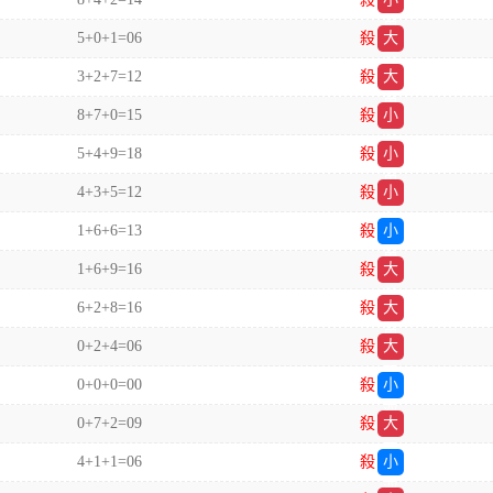
单
5+0+1=06
殺
大
单
3+2+7=12
殺
大
单
8+7+0=15
殺
小
单
5+4+9=18
殺
小
单
4+3+5=12
殺
小
单
1+6+6=13
殺
小
单
1+6+9=16
殺
大
单
6+2+8=16
殺
大
单
0+2+4=06
殺
大
双
0+0+0=00
殺
小
双
0+7+2=09
殺
大
双
4+1+1=06
殺
小
双