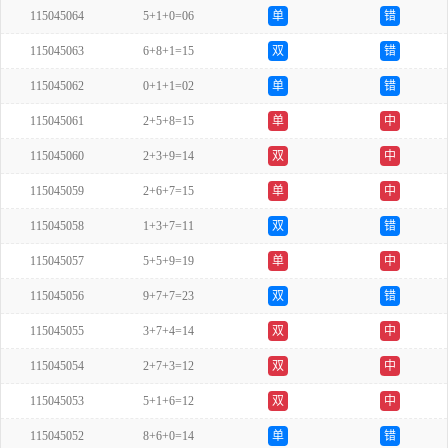
115045064
5+1+0=06
单
错
115045063
6+8+1=15
双
错
115045062
0+1+1=02
单
错
115045061
2+5+8=15
单
中
115045060
2+3+9=14
双
中
115045059
2+6+7=15
单
中
115045058
1+3+7=11
双
错
115045057
5+5+9=19
单
中
115045056
9+7+7=23
双
错
115045055
3+7+4=14
双
中
115045054
2+7+3=12
双
中
115045053
5+1+6=12
双
中
115045052
8+6+0=14
单
错