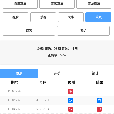
白泽算法
青鸾算法
青龙算法
组合
杀组
大小
单双
双项
双组
100期 正确：56 期 错误：44 期
正确率：56%
预测
走势
统计
期号
号码
预测
结果
115045067
---
单
---
115045066
4+0+7=11
双
错
115045065
5+7+2=14
双
中