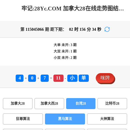
牢记:28Yc.COM 加拿大28在线走势图结果网/加拿大28组合预测结果查询-专业的pc加拿大预测网站
第
115045066
期 距下期：
02
时
156
分
34
秒
大单
未开:
3
期
大双
未开:
1
期
小双
未开:
2
期
4
0
7
11
小
单
咪牌
+
+
=
-
加拿大28
加拿大西28
台湾28
比特币28
狂尊算法
黑马算法
大神算法