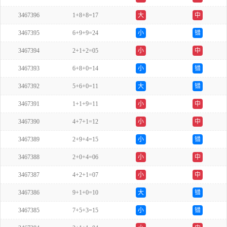
3467396
1+8+8=17
大
中
3467395
6+9+9=24
小
错
3467394
2+1+2=05
小
中
3467393
6+8+0=14
小
错
3467392
5+6+0=11
大
错
3467391
1+1+9=11
小
中
3467390
4+7+1=12
小
中
3467389
2+9+4=15
小
错
3467388
2+0+4=06
小
中
3467387
4+2+1=07
小
中
3467386
9+1+0=10
大
错
3467385
7+5+3=15
小
错