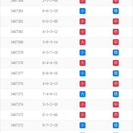
3467384
2+1+1=04
小
中
3467383
8+6+5=19
小
错
3467382
0+6+2=08
小
中
3467381
4+5+3=12
小
中
3467380
3+8+3=14
大
中
3467379
6+5+7=18
小
错
3467378
8+4+4=16
大
中
3467377
8+8+0=16
小
错
3467376
4+6+3=13
小
中
3467375
7+4+0=11
大
错
3467374
3+5+2=10
小
中
3467373
0+1+5=06
小
中
3467372
9+7+2=18
小
错