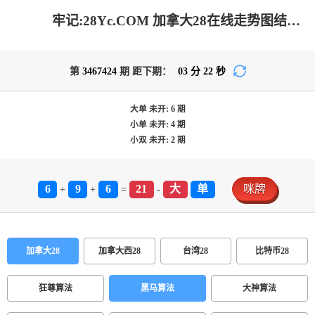
牢记:28Yc.COM 加拿大28在线走势图结果网/加拿大28组合预测结果查询-专业的pc加拿大预测网站
第
3467424
期 距下期：
03
分
22
秒
大单
未开:
6
期
小单
未开:
4
期
小双
未开:
2
期
6
9
6
21
大
单
咪牌
+
+
=
-
加拿大28
加拿大西28
台湾28
比特币28
狂尊算法
黑马算法
大神算法