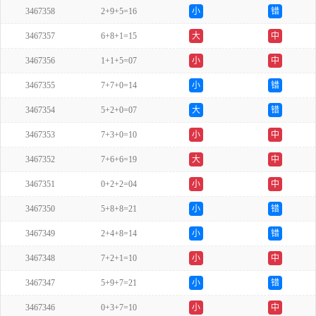
3467358
2+9+5=16
小
错
3467357
6+8+1=15
大
中
3467356
1+1+5=07
小
中
3467355
7+7+0=14
小
错
3467354
5+2+0=07
大
错
3467353
7+3+0=10
小
中
3467352
7+6+6=19
大
中
3467351
0+2+2=04
小
中
3467350
5+8+8=21
小
错
3467349
2+4+8=14
小
错
3467348
7+2+1=10
小
中
3467347
5+9+7=21
小
错
3467346
0+3+7=10
小
中