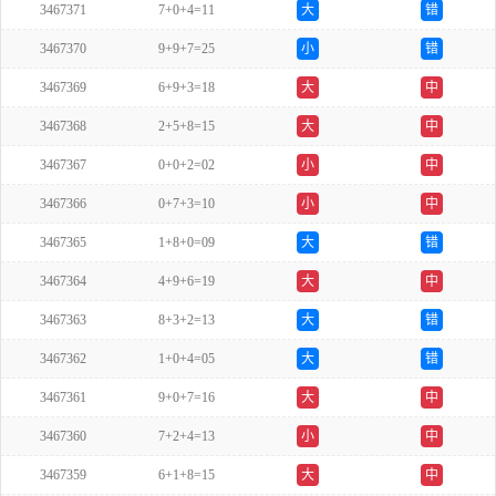
3467371
7+0+4=11
大
错
3467370
9+9+7=25
小
错
3467369
6+9+3=18
大
中
3467368
2+5+8=15
大
中
3467367
0+0+2=02
小
中
3467366
0+7+3=10
小
中
3467365
1+8+0=09
大
错
3467364
4+9+6=19
大
中
3467363
8+3+2=13
大
错
3467362
1+0+4=05
大
错
3467361
9+0+7=16
大
中
3467360
7+2+4=13
小
中
3467359
6+1+8=15
大
中