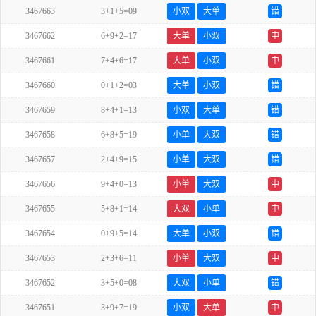
3467663
3+1+5=09
小双
大单
错
3467662
6+9+2=17
大单
小双
中
3467661
7+4+6=17
大单
小双
中
3467660
0+1+2=03
大单
小双
错
3467659
8+4+1=13
小双
大单
错
3467658
6+8+5=19
小单
大双
错
3467657
2+4+9=15
小单
大双
错
3467656
9+4+0=13
小单
大双
中
3467655
5+8+1=14
大双
小单
中
3467654
0+9+5=14
大单
小双
错
3467653
2+3+6=11
小单
大双
中
3467652
3+5+0=08
大双
小单
错
3467651
3+9+7=19
小双
大单
中