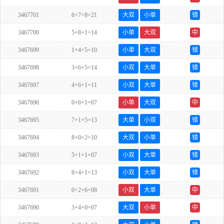
3467701
6+7+8=21
大双
小单
错
3467700
5+8+1=14
小单
大双
中
3467699
1+4+5=10
小单
大双
错
3467698
3+6+5=14
小双
大单
错
3467697
4+6+1=11
小双
大单
错
3467696
0+6+1=07
小单
大双
中
3467695
7+1+5=13
大单
小双
错
3467694
8+0+2=10
大双
小单
错
3467693
5+1+1=07
小双
大单
错
3467692
8+4+1=13
小双
大单
错
3467691
0+2+6=08
小双
大单
中
3467690
3+4+0=07
大双
小单
中